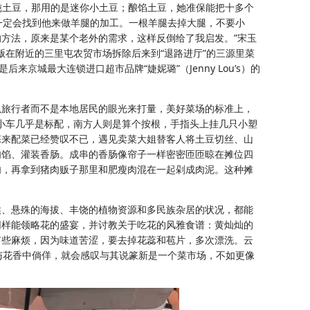
炖土豆，那用的是迷你小土豆；酿馅土豆，她准保能把十多个
一定会找到他来做羊腿的加工。一根羊腿去掉大腿，不要小
方法，原来是某个老外的需求，这样反倒给了我启发。”宋玉
贩在附近的三里屯农贸市场拆除后来到“退路进厅”的三源里菜
城最大连锁进口超市品牌“婕妮璐”（Jenny Lou’s）的
以旅行者而不是本地居民的眼光来打量，美好菜场的标准上，
个小车几乎是标配，南方人则是算个按根，手指头上挂几只小塑
蒜来配菜已经赞叹不已，遇见卖菜大姐替客人将土豆切丝、山
肉馅、灌装香肠。成串的香肠像帘子一样密密匝匝晾在摊位四
肉，再拿到猪肉贩子那里和肥瘦肉混在一起剁成肉泥。这种摊
候、悬殊的海拔、丰饶的植物资源和多民族杂居的状况，都能
同样能领略花的盛宴，并讨教关于吃花的风雅食谱：黄灿灿的
有些麻烦，因为味道苦涩，要去掉花蕊和苞片，多次漂洗。云
色与花香中倘佯，就会感叹与其说篆新是一个菜市场，不如更像