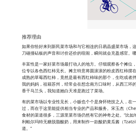
推荐理由
如果你恰好来到新民菜市场和与它相连的日易晶盛菜市场，这
刀碰撞砧板的声音和讨价还价的喧闹，瞬间就会充盈感官。
丰富性是一家好菜市场最打动人的地方。仔细观察各个摊位，
位专以各色西红柿见长。摊主特意将圆滚滚的粉皮西红柿摆
成熟的草莓西红柿，竟然是最有西红柿味的那个，生吃或者
我的妈妈，祖籍苏州，经常会在想念南方口味时，从西三环
香干马兰头，我知道她白天准是跑过了菜场。
有的菜市场以专业性见长，小贩也个个是身怀绝技之人，在一
过，而在于这里能提供相当专业的产品和服务。宋玉杰（Che
食材的渠道很多，三源里菜市场仍然有它的神奇之处。“比如
利帕尔玛特无糖脱脂酸奶，用来制作一款酸奶黄瓜酱（Tzatz
道。”