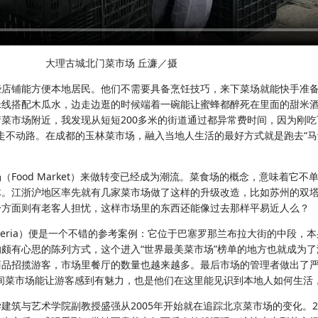
场 丘濂／摄
些店铺能方便本地居民。他们不需要具备烹饪技巧，来下菜场就能快手准
米线搭配木瓜水，边走边逛的时候端着一碗能让蜜蜂都醉死在里面的甜米
市场附近，我发现从短短200多米的街道通过都异常费时间，因为刚吃下
得走不动路。在成都的玉林菜市场，融入当地人生活的最好方式就是跑去“马
Food Market）来做转变已经成为潮流。菜食场的概念，意味着它
体。江浙沪地区率先就有几家菜市场做了这样的升级改造，比如苏州的双
一方面则有老客人担忧，这样市场里的东西还能像过去那样平易近人么？
 Boqueria）便是一个不错的参考案例：它位于巴塞罗那兰布拉大街的
颇有心思的陈列方式，这个进入“世界最美菜市场”榜单的地方也就成为了
品招揽游客，市场里餐厅的数量也越来越多。最后市场的管理者做出了严
间菜市场能让游客感到有魅力，也是他们在这里能见识到本地人如何生活，
建筑与艺术学院副教授盛强从2005年开始就在追踪北京菜市场的变化。2