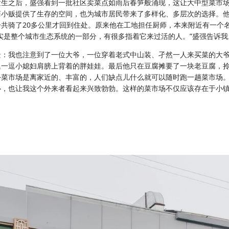
发生之后，盛强看到一批社区卖菜点如雨后春笋般涌现，这让大中型菜市
小贩提供了生存的空间，也为城市居民带来了多样化、多层次的选择。他
共骑了20多公里才回到住处。原来他在工地担任厨师，本来附近有一个名
实是整个城市生态系统的一部分，有很多指着它来过活的人。”盛强告诉我
景：我也注意到了一位大爷，一位穿着老式中山装、孑然一人来买菜的大
逗一逗小媳妇肩膀上背着的胖娃娃。最后他只在豆腐摊要了一块老豆腐，
—菜市场是离家近的、丰富的，人们缺点儿什么就可以随时跑一趟菜市场
心，也让我这个外来者看起来兴致勃勃。这样的菜市场不仅应该存在于小
）