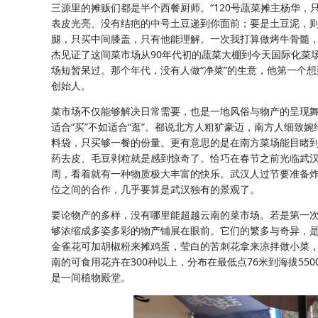
三源里的摊贩们都是半个西餐厨师。“120号蔬菜摊主杨华
表皮光亮、没有结疤的中号土豆递到你面前；要是土豆泥，则
腿，只买中间膝盖，只有他能理解。一次我打算做烤牛骨髓，
杰见证了这间菜市场从90年代初的蔬菜大棚到今天国际化菜场
场短暂呆过。那个年代，没有人做“净菜”的生意，他第一个想到
创始人。
菜市场不仅能够解决日常需要，也是一地风俗与物产的呈现
适合“买”不如适合“逛”。都说北方人粗犷豪迈，南方人细
料袋，只买够一餐的份量。更有意思的是在南方菜场能目睹
药去皮、毛豆剥粒就是感到惊奇了。恰巧在春节之前光临武
周，看着就有一种物质极大丰富的快乐。武汉人过节要准备
位之间的合作，几乎要算是武汉独有的景观了。
要论物产的多样，没有哪里能超越云南的菜市场。若是第一
够浓缩成多姿多彩的物产铺展在眼前。它们的繁多与奇异，
金雀花可加胡椒粉来摊鸡蛋，莹白的苦刺花拿来凉拌做小菜
南的可食用花卉在300种以上，分布在最低点76米到海拔5
是一间植物殿堂。