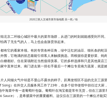
2020三联人文城市菜市场地图 吴一然／绘
组北京二环核心城区中最大的菜市场群，从进门的时刻就能感受到不同。
哪怕再了无生气的人，马上也会血脉贲张起来。
都有它的看家本领。有的专营各种豆角，绿中泛红的油豆、细长条的蛇豆
在外围，它饱满的状态最能引得客人来触摸挑选。而根据你是要炒菜、炖
拌白糖都好。住在菜场附近当然值得羡慕。它的多样选择和只是其他菜店
的家中直奔过来。南门进去第一排右手最后一个摊位专卖南方蔬菜，就是
片人间烟火气中却是不显山不露水的样子。距离使馆区不远的北京三源里
f Song）在外交人员服务局工作了23年，在多个驻华使馆中担任过大
地中海菜中有一道葡萄叶包饭。葡萄叶在淘宝都是常年无货，但在三源里
iki Sauce），是希腊菜中的重要蘸料。这仅仅在三源里的一个摊位才